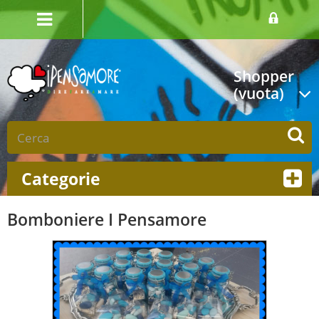
Shopper
(vuota)
Categorie
Bomboniere I Pensamore